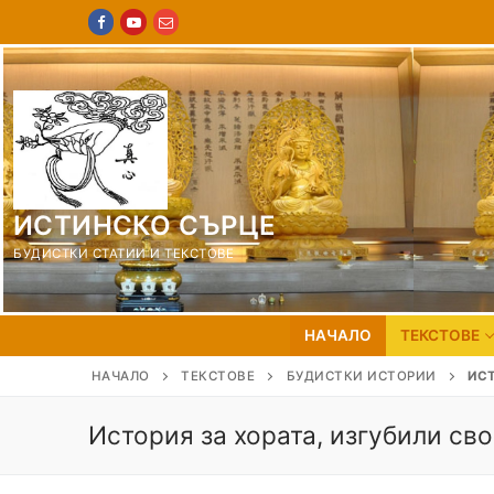
Пропуснете
към
съдържанието
ИСТИНСКО СЪРЦЕ
БУДИСТКИ СТАТИИ И ТЕКСТОВЕ
НАЧАЛО
ТЕКСТОВЕ
НАЧАЛО
ТЕКСТОВЕ
БУДИСТКИ ИСТОРИИ
ИСТ
История за хората, изгубили св