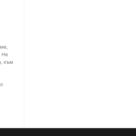
ме,
 Не
, към
ил