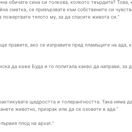
ина обичате сина си толкова, колкото твърдите? Това, 
айна сметка, се привързвате към собствените си чувств
а пожертвате тялото му, за да спасите живота си.“
ще правите, ако се изправите пред пламъците на ада, 
иска да каже Буда и го попитала какво да направи, за д
практикувате щедростта и толерантността. Така няма д
анете животно, призрак или да се озовете в ада.“
първия плод на архат.“