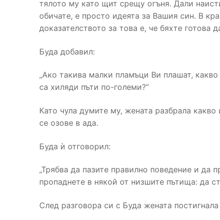
тялото му като щит срещу огъня. Дали наист
обичате, е просто идеята за Вашия син. В кр
доказателството за това е, че бяхте готова д
Буда добавил:
„Ако такива малки пламъци Ви плашат, какво 
са хиляди пъти по-големи?“
Като чула думите му, жената разбрала какво 
се озове в ада.
Буда ѝ отговорил:
„Трябва да пазите правилно поведение и да 
пропаднете в някой от низшите пътища: да ст
След разговора си с Буда жената постигнала 