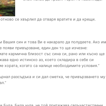
отново се хвърлил да отваря вратите и да крещи.
м Вашия син и това Ви е накарало да полудеете. Ако и
се появи привързване, един ден то ще изчезне:
мате кармична близост със сина си, рано или късно ще 
жава едно истинско аз, което складира в себе си
е хората, когато са налице необходимите условия.“
ърнал разсъдъка и си дал сметка, че привързването му
ал.“
и Буда. Била чула, че той притежава свръхестествени