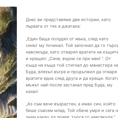
Днес ви представяме две истории, като
първата от тях е джатака:
„Един баща полудял от мъка, след като
синът му починал. Той започнал да го търс
навсякъде, като отварял вратите на къщит
и крещял: „Сине, върни се при мен! “. От
къща на къща той стигнал до манастира н
Буда, влязъл вътре и продължил да отваря
вратите една след друга и да крещи. Когат
мъжът най-после застанал пред Буда, му
казал:
„Аз съм вече възрастен, а имах син, който
беше съвсем млад. Той обаче умря и сега 
знам какво да правя: търся го навсякъде.“