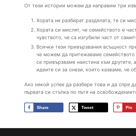
От тези истории можем да направим три изв
Хората не разбират раздялата, те си мис
Хората си мислят, че семейството е час
чувството, че са изгубили част от самит
Всички тези привързвания всъщност пре
че можем да притежаваме семейството с
се привързваме наистина към другите, 
идеите си за онези, които казваме, че о
Ако някой успее да разбере това и да спре д
първата си стъпка по пътя на освобождениет
Share
Tweet
Pin