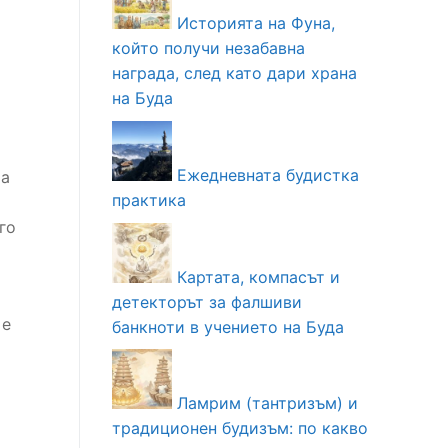
Историята на Фуна,
който получи незабавна
награда, след като дари храна
на Буда
Ежедневната будистка
ма
практика
го
Картата, компасът и
детекторът за фалшиви
 е
банкноти в учението на Буда
Ламрим (тантризъм) и
традиционен будизъм: по какво