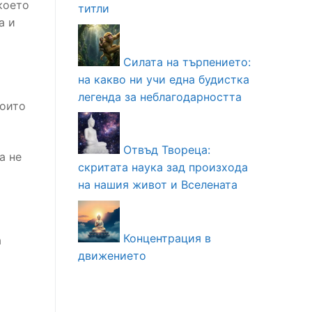
което
титли
а и
Силата на търпението:
на какво ни учи една будистка
легенда за неблагодарността
които
Отвъд Твореца:
а не
скритата наука зад произхода
на нашия живот и Вселената
Концентрация в
а
движението