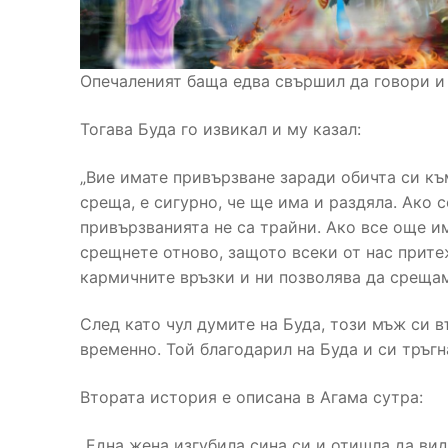
Опечаленият баща едва свършил да говори и 
Тогава Буда го извикал и му казал:
„Вие имате привързване заради обичта си къ
среща, е сигурно, че ще има и раздяла. Ако 
привързванията не са трайни. Ако все още и
срещнете отново, защото всеки от нас прите
кармичните връзки и ни позволява да срещам
След като чул думите на Буда, този мъж си в
временно. Той благодарил на Буда и си тръгн
Втората история е описана в Агама сутра:
„Една жена изгубила сина си и отишла да вид