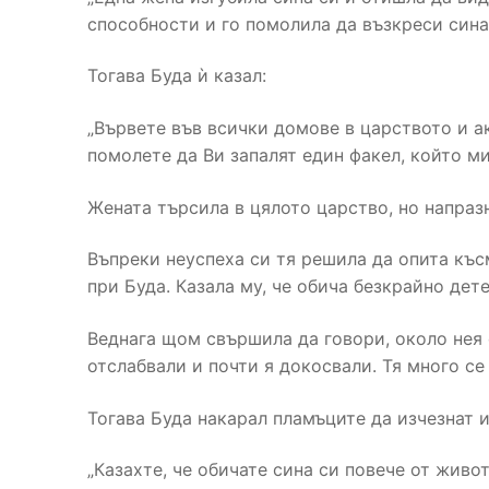
способности и го помолила да възкреси сина
Тогава Буда ѝ казал:
„Вървете във всички домове в царството и ак
помолете да Ви запалят един факел, който ми
Жената търсила в цялото царство, но напраз
Въпреки неуспеха си тя решила да опита късм
при Буда. Казала му, че обича безкрайно дете
Веднага щом свършила да говори, около нея 
отслабвали и почти я докосвали. Тя много се
Тогава Буда накарал пламъците да изчезнат и
„Казахте, че обичате сина си повече от живо