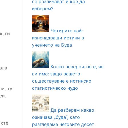
се различават и кое да
изберем?
Четирите най-
к, ги
изненадващи истини в
учението на Буда
Колко невероятно е, че
ала
ви има: защо вашето
съществуване е истинско
статистическо чудо
ли, ту
си.
Да разберем какво
означава „буда“, като
ахте
разгледаме неговите десет