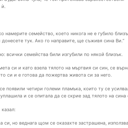
 ѝ.
о намерите семейство, което никога не е губило близъ
 донесете тук. Ако го направите, ще съживя сина Ви.“
но: всички семейства били изгубили по някой близък.
ета си и като взела тялото на мъртвия си син, се върн
то си и е готова да пожертва живота си за него.
се появили четири големи пламъка, които ту се усилва
 уплашила и се опитала да се скрие зад тялото на сина 
 казал:
та си, но веднага щом се оказахте застрашена, използв