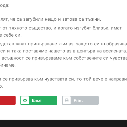
ода:
лят, че са загубили нещо и затова са тъжни.
т от тяхното същество, и когато изгубят близък, имат
е себе си.
дставляват привързване към аз, защото си въобразява
и и така поставяме нашето аз в центъра на вселената.
а всъщност се привързваме към собствените си чувства
бичаме.
а се привързва към чувствата си, то той вече е направ
о.
Email
Print